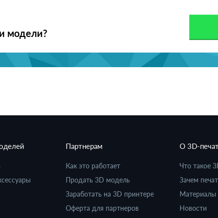
ои модели?
моделей
Партнерам
О 3D-печа
в
Как это работает
Что такое 3
ксессуары
Продать 3D модель
Зачем печат
Заработать на 3D принтере
Материалы 
Оферта для партнеров
Новости