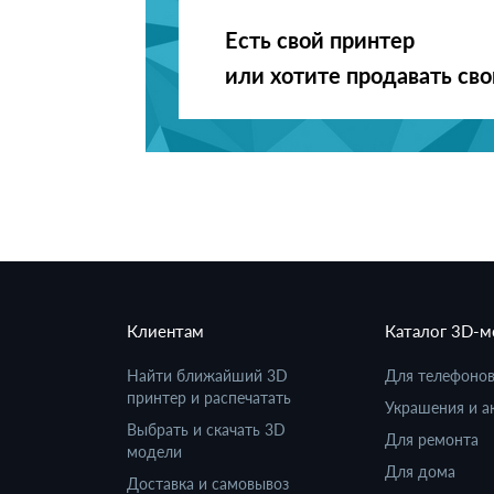
Есть свой принтер
или хотите продавать св
Клиентам
Каталог 3D-
Найти ближайший 3D
Для телефоно
принтер и распечатать
Украшения и а
Выбрать и скачать 3D
Для ремонта
модели
Для дома
Доставка и самовывоз