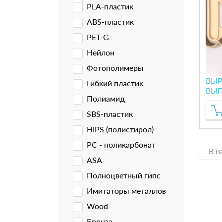
PLA-пластик
ABS-пластик
PET-G
Нейлон
Фотополимеры
ВЫР
Гибкий пластик
ВЫП
Полиамид
SBS-пластик
HIPS (полистирол)
PC - поликарбонат
В н
ASA
Полноцветный гипс
Имитаторы металлов
Wood
Бронза