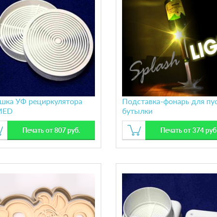
шка УФ рециркулятора
Подставка-фонарь для пу
MED
бутылки
Печать от 807 руб.
Печать от 374 руб