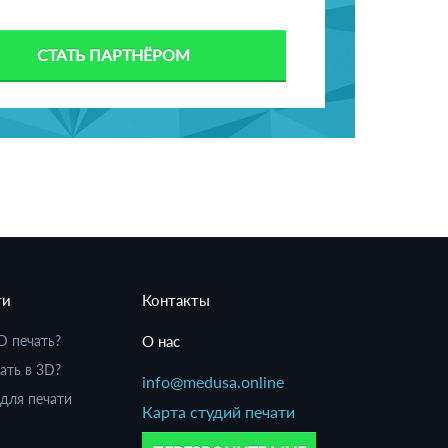
СТАТЬ ПАРТНЁРОМ
ти
Контакты
D печать?
О нас
ать в 3D?
info@medusa.online
для печати
Карта студий печати