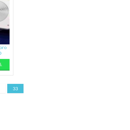
ого
D
б.
33