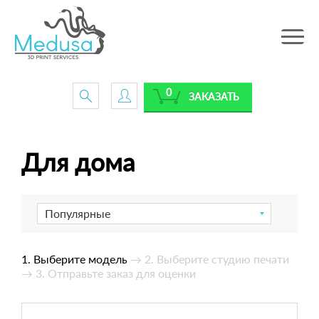
Toggle
navig
0
ЗАКАЗАТЬ
Для дома
Популярные
1. Выберите модель
→ 2. Выберите студию печати
→ 3. Отправьте заказ для оценки