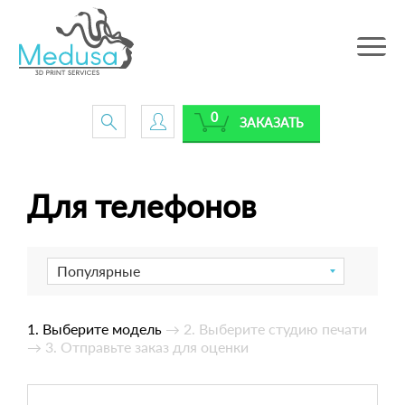
Toggle
navig
0
ЗАКАЗАТЬ
Для телефонов
Популярные
1. Выберите модель
→ 2. Выберите студию печати
→ 3. Отправьте заказ для оценки