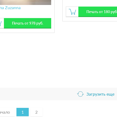
па Zuzanna
Печать от 180 руб
Печать от 978 руб.
Загрузить еще
ачало
1
2