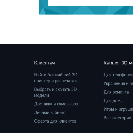
Клиентам
Каталог 3D-
Найти ближайший 3D
Для телефоно
принтер и распечатать
Украшения и а
Выбрать и скачать 3D
Для ремонта
модели
Для дома
Доставка и самовывоз
Игры и игруш
Личный кабинет
Все категории 
Оферта для клиентов