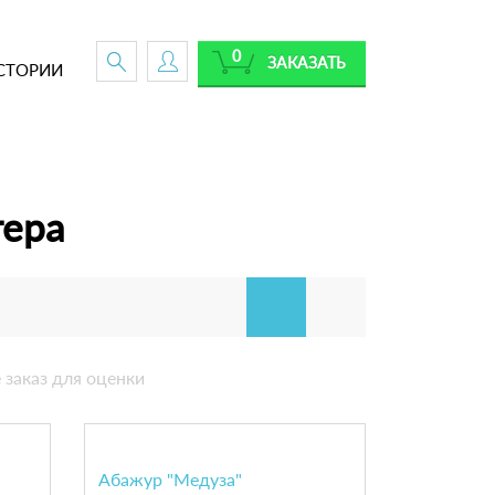
0
ЗАКАЗАТЬ
СТОРИИ
тера
 заказ для оценки
Абажур "Медуза"