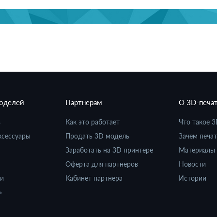
моделей
Партнерам
О 3D-печа
в
Как это работает
Что такое 3
ксессуары
Продать 3D модель
Зачем печат
Заработать на 3D принтере
Материалы 
Оферта для партнеров
Новости
ки
Кабинет партнера
Истории
»