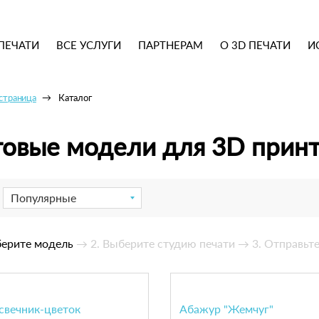
ПЕЧАТИ
ВСЕ УСЛУГИ
ПАРТНЕРАМ
О 3D ПЕЧАТИ
И
 страница
Каталог
товые модели для 3D прин
Популярные
берите модель
→ 2. Выберите студию печати
→ 3. Отправьте
свечник-цветок
Абажур "Жемчуг"