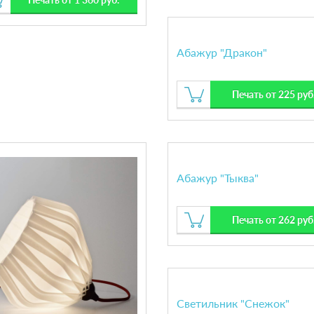
Абажур "Дракон"
Печать от 225 руб
Абажур "Тыква"
Печать от 262 руб
Светильник "Снежок"