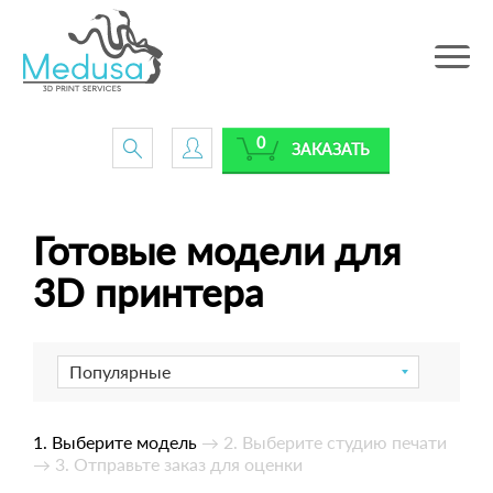
Toggle
navig
0
ЗАКАЗАТЬ
Готовые модели для
3D принтера
Популярные
1. Выберите модель
→ 2. Выберите студию печати
→ 3. Отправьте заказ для оценки