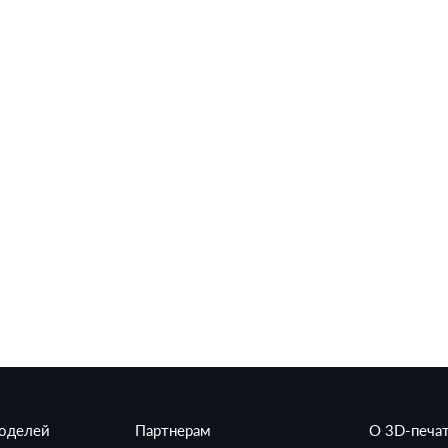
моделей
Партнерам
О 3D-печа