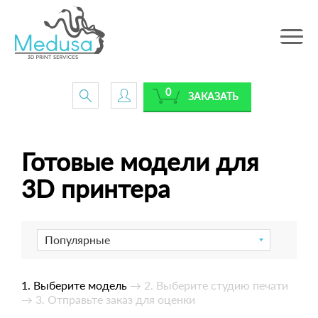
Toggle
navig
0
ЗАКАЗАТЬ
Готовые модели для
3D принтера
Популярные
1. Выберите модель
→ 2. Выберите студию печати
→ 3. Отправьте заказ для оценки