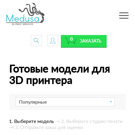
Toggle
navig
0
ЗАКАЗАТЬ
Готовые модели для
3D принтера
Популярные
1. Выберите модель
→ 2. Выберите студию печати
→ 3. Отправьте заказ для оценки