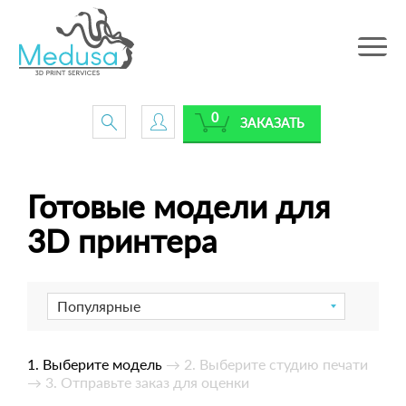
Toggle
navig
0
ЗАКАЗАТЬ
Готовые модели для
3D принтера
Популярные
1. Выберите модель
→ 2. Выберите студию печати
→ 3. Отправьте заказ для оценки