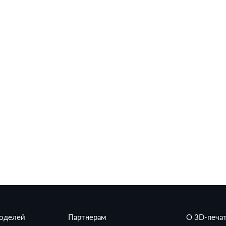
моделей
Партнерам
О 3D-печа