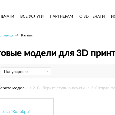
ПЕЧАТИ
ВСЕ УСЛУГИ
ПАРТНЕРАМ
О 3D ПЕЧАТИ
И
 страница
Каталог
товые модели для 3D прин
Популярные
берите модель
→ 2. Выберите студию печати
→ 3. Отправьте
веска "Колибри"