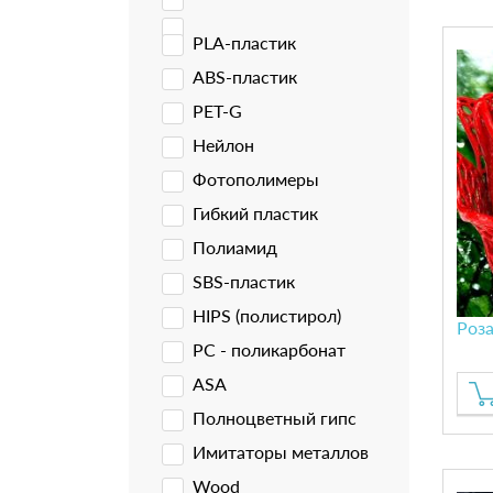
PLA-пластик
ABS-пластик
PET-G
Нейлон
Фотополимеры
Гибкий пластик
Полиамид
SBS-пластик
HIPS (полистирол)
Роз
PC - поликарбонат
ASA
Полноцветный гипс
Имитаторы металлов
Wood