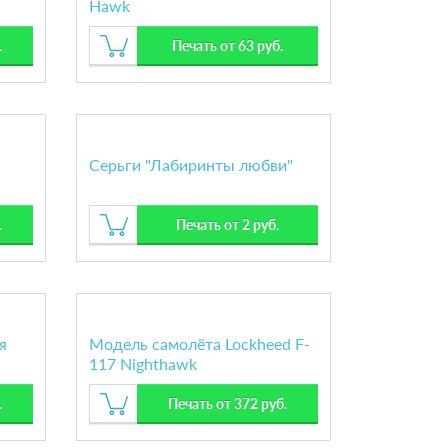
Hawk
.
Печать от 63 руб.
Серьги "Лабиринты любви"
.
Печать от 2 руб.
я
Модель самолёта Lockheed F-
117 Nighthawk
.
Печать от 372 руб.