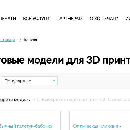
ПЕЧАТИ
ВСЕ УСЛУГИ
ПАРТНЕРАМ
О 3D ПЕЧАТИ
И
 страница
Каталог
товые модели для 3D прин
Популярные
берите модель
→ 2. Выберите студию печати
→ 3. Отправьте
бычный галстук-бабочка
Оптическая иллюзия -