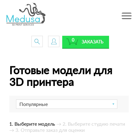
Toggle
navig
0
ЗАКАЗАТЬ
Готовые модели для
3D принтера
Популярные
1. Выберите модель
→ 2. Выберите студию печати
→ 3. Отправьте заказ для оценки