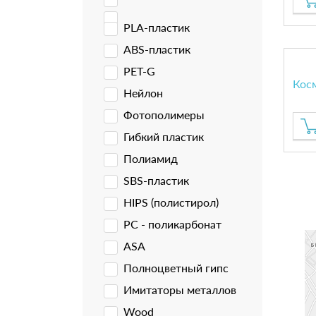
PLA-пластик
ABS-пластик
PET-G
Кос
Нейлон
Фотополимеры
Гибкий пластик
Полиамид
SBS-пластик
HIPS (полистирол)
PC - поликарбонат
ASA
Полноцветный гипс
Имитаторы металлов
Wood