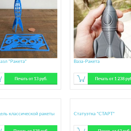
азл "Ракета"
Ваза-Ракета
Печать от 13 руб.
Печать от 1 238 ру
ель классической ракеты
Статуэтка "СТАРТ"
Печать от 128 руб.
Печать от 63 руб.