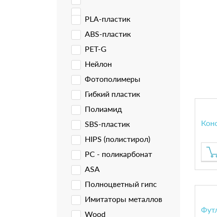
PLA-пластик
ABS-пластик
PET-G
Нейлон
Фотополимеры
Гибкий пластик
Полиамид
Кон
SBS-пластик
HIPS (полистирол)
PC - поликарбонат
ASA
Полноцветный гипс
Имитаторы металлов
Фут
Wood