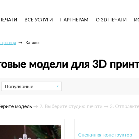
ПЕЧАТИ
ВСЕ УСЛУГИ
ПАРТНЕРАМ
О 3D ПЕЧАТИ
И
 страница
Каталог
товые модели для 3D прин
Популярные
берите модель
→ 2. Выберите студию печати
→ 3. Отправьте
Снежинка-конструктор