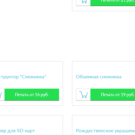
структор "Снежинка"
Объемная снежинка
Печать от 16 руб.
Печать от 19 руб.
ляр для SD-карт
Рождественское украшени