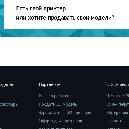
Есть свой принтер
или хотите продавать свои модели?
моделей
Партнерам
О 3D-печа
в
Как это работает
Что такое 3
ксессуары
Продать 3D модель
Зачем печат
Заработать на 3D принтере
Материалы 
Оферта для партнеров
Новости