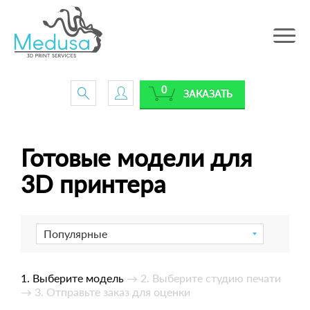
Toggle
navig
0
ЗАКАЗАТЬ
Готовые модели для
3D принтера
Популярные
1. Выберите модель
→ 2. Выберите студию печати
→ 3. Отправьте заказ для оценки