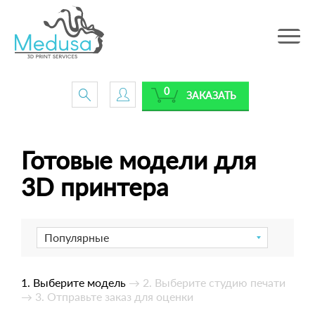
Toggle
navig
0
ЗАКАЗАТЬ
Готовые модели для
3D принтера
Популярные
1. Выберите модель
→ 2. Выберите студию печати
→ 3. Отправьте заказ для оценки