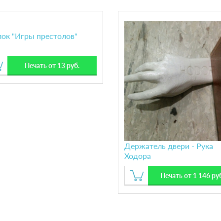
лок "Игры престолов"
Печать от 13 руб.
Держатель двери - Рука
Ходора
Печать от 1 146 ру