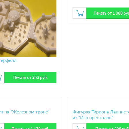
Печать от 1 088 ру
терфелл
Печать от 253 руб.
н на "Железном троне"
Фигурка Тириона Ланнист
из "Игр престолов"
Печать от 1 179 руб.
Печать от 309 руб