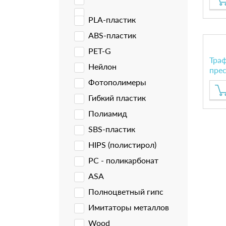
PLA-пластик
ABS-пластик
PET-G
Траф
Нейлон
прес
Фотополимеры
Гибкий пластик
Полиамид
SBS-пластик
HIPS (полистирол)
PC - поликарбонат
ASA
Полноцветный гипс
Имитаторы металлов
Wood