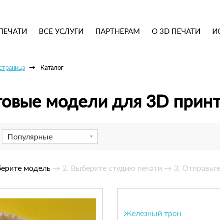
ПЕЧАТИ
ВСЕ УСЛУГИ
ПАРТНЕРАМ
О 3D ПЕЧАТИ
И
 страница
Каталог
товые модели для 3D прин
Популярные
берите модель
→ 2. Выберите студию печати
→ 3. Отправьте
Железный трон