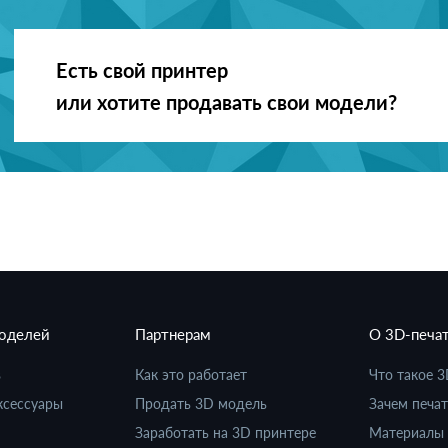
Есть свой принтер
или хотите продавать свои модели?
моделей
Партнерам
О 3D-печа
в
Как это работает
Что такое 3
ксессуары
Продать 3D модель
Зачем печат
Заработать на 3D принтере
Материалы 