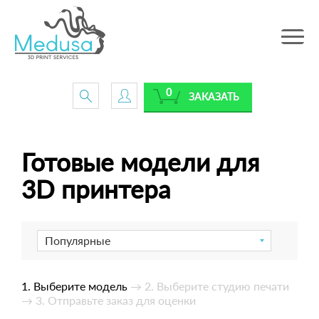
Toggle
navig
0
ЗАКАЗАТЬ
Готовые модели для
3D принтера
Популярные
1. Выберите модель
→ 2. Выберите студию печати
→ 3. Отправьте заказ для оценки