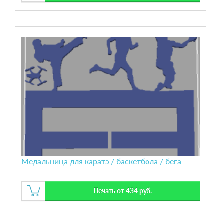
Медальница для каратэ / баскетбола / бега
Печать от 434 руб.