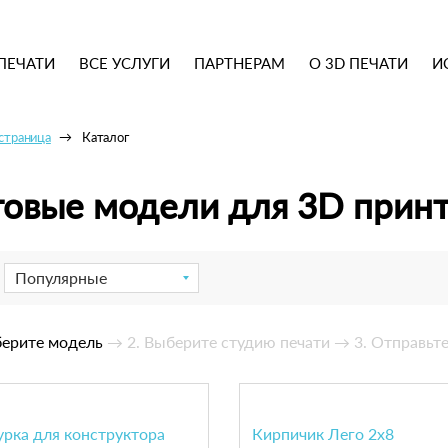
ПЕЧАТИ
ВСЕ УСЛУГИ
ПАРТНЕРАМ
О 3D ПЕЧАТИ
И
 страница
Каталог
товые модели для 3D прин
Популярные
берите модель
→ 2. Выберите студию печати
→ 3. Отправьте
рка для конструктора
Кирпичик Лего 2х8