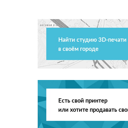
Найти студию 3D-печати
в своём городе
Есть свой принтер
или хотите продавать св