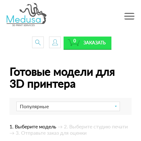
Toggle
navig
0
ЗАКАЗАТЬ
Готовые модели для
3D принтера
Популярные
1. Выберите модель
→ 2. Выберите студию печати
→ 3. Отправьте заказ для оценки