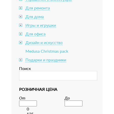
Для ремонта
+
Для дома
+
Игры и игрушки
+
Для офиса
+
Дизайн и искусство
+
Medusa Christmas pack
Подарки и праздники
+
Поиск
РОЗНИЧНАЯ ЦЕНА
От
До
0
125