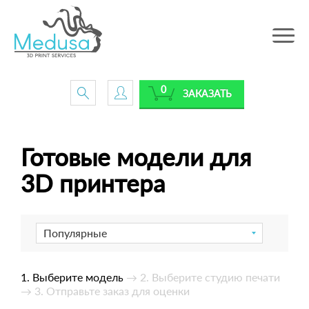
Toggle
navig
0
ЗАКАЗАТЬ
Готовые модели для
3D принтера
Популярные
1. Выберите модель
→ 2. Выберите студию печати
→ 3. Отправьте заказ для оценки