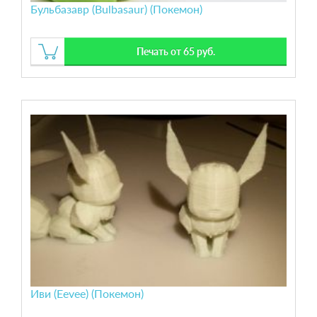
Бульбазавр (Bulbasaur) (Покемон)
Печать от 65 руб.
Иви (Eevee) (Покемон)