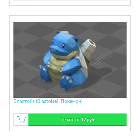
Бластойз (Blastoise) (Покемон)
Печать от 12 руб.