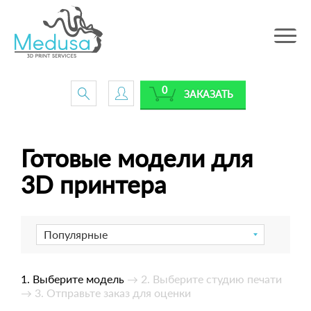
Toggle
navig
0
ЗАКАЗАТЬ
Готовые модели для
3D принтера
Популярные
1. Выберите модель
→ 2. Выберите студию печати
→ 3. Отправьте заказ для оценки