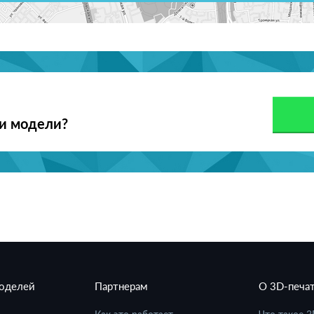
ои модели?
моделей
Партнерам
О 3D-печа