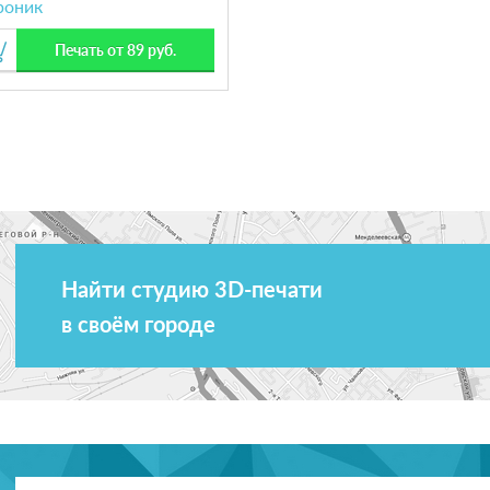
роник
Печать от 89 руб.
Найти студию 3D-печати
в своём городе