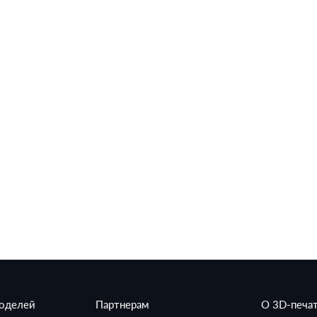
моделей
Партнерам
О 3D-печа