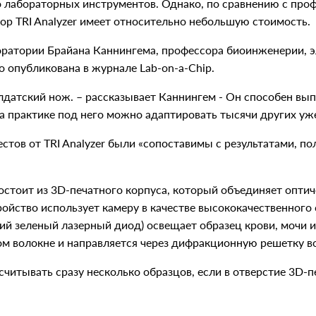
о лабораторных инструментов. Однако, по сравнению с пр
ор TRI Analyzer имеет относительно небольшую стоимость.
ратории Брайана Каннингема, профессора биоинженерии, э
 опубликована в журнале Lab-on-a-Chip.
датский нож. – рассказывает Каннингем - Он способен вы
а практике под него можно адаптировать тысячи других уж
естов от TRI Analyzer были «сопоставимы с результатами, 
 состоит из 3D-печатного корпуса, который объединяет опт
ойство использует камеру в качестве высококачественного 
й зеленый лазерный диод) освещает образец крови, мочи 
ком волокне и направляется через дифракционную решетку 
считывать сразу несколько образцов, если в отверстие 3D-