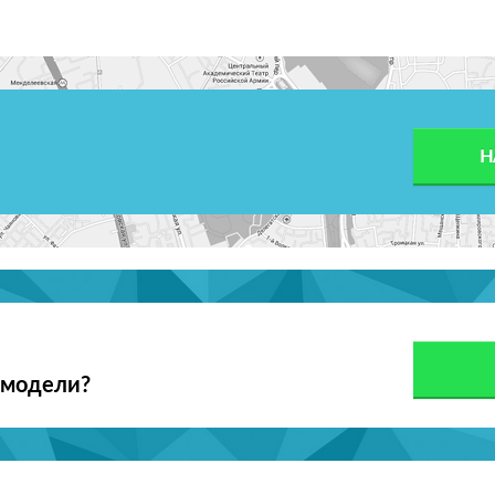
Н
 модели?