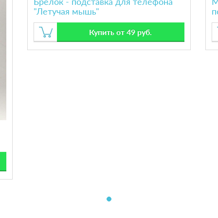
Брелок - подставка для телефона
М
"Летучая мышь"
п
Купить от 49 руб.