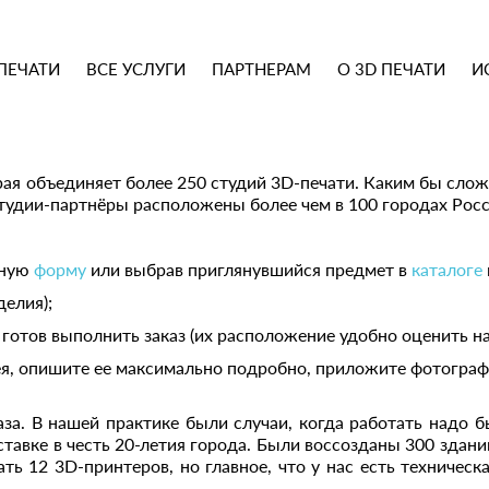
ПЕЧАТИ
ВСЕ УСЛУГИ
ПАРТНЕРАМ
О 3D ПЕЧАТИ
И
орая объединяет более 250 студий 3D-печати. Каким бы сло
студии-партнёры расположены более чем в 100 городах Рос
ьную
форму
или выбрав приглянувшийся предмет в
каталоге
делия);
готов выполнить заказ (их расположение удобно оценить на
идея, опишите ее максимально подробно, приложите фотогра
за. В нашей практике были случаи, когда работать надо 
авке в честь 20-летия города. Были воссозданы 300 зданий,
ть 12 3D-принтеров, но главное, что у нас есть техниче