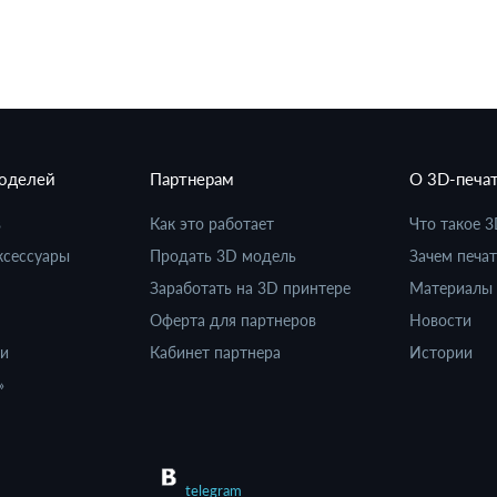
моделей
Партнерам
О 3D-печа
в
Как это работает
Что такое 3
ксессуары
Продать 3D модель
Зачем печат
Заработать на 3D принтере
Материалы 
Оферта для партнеров
Новости
ки
Кабинет партнера
Истории
»
telegram