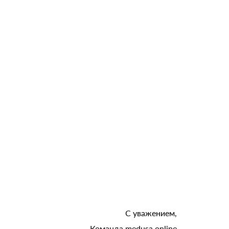
С уважением,
Команда medusa.online