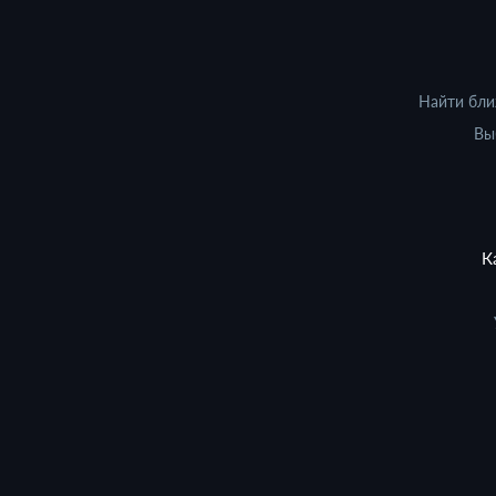
Найти бли
Вы
К