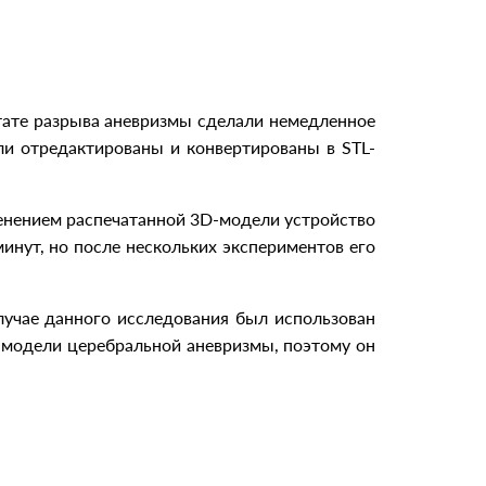
тате разрыва аневризмы сделали немедленное
ли отредактированы и конвертированы в STL-
менением распечатанной 3D-модели устройство
инут, но после нескольких экспериментов его
случае данного исследования был использован
D-модели церебральной аневризмы, поэтому он