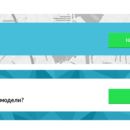
Н
 модели?