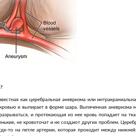
?
звестная как церебральная аневризма или интракраниальная
о кровью и выпирает в форме шара. Выпяченная аневризма 
разрываться, и протекающая из нее кровь попадает на тка
нькие, не кровоточат и не создают других проблем. Цереб
 где-то на петле артерии, которая проходит между нижней