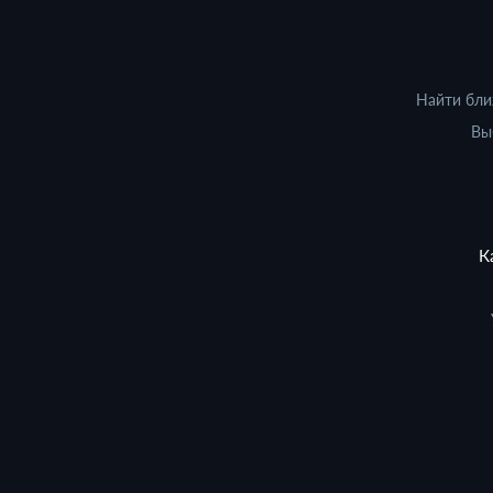
Найти бли
Вы
К