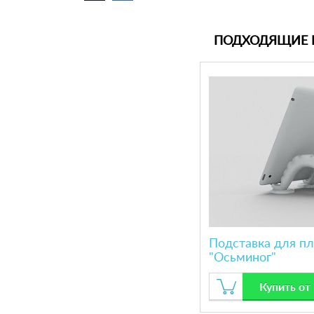
ПОДХОДЯЩИЕ 
Подставка для п
"Осьминог"
Купить от 