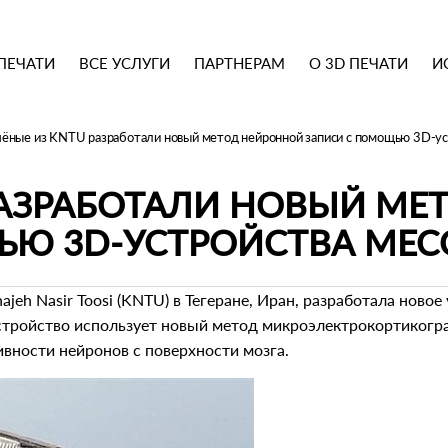
ПЕЧАТИ
ВСЕ УСЛУГИ
ПАРТНЕРАМ
О 3D ПЕЧАТИ
И
чёные из KNTU разработали новый метод нейронной записи с помощью 3D-у
РАЗРАБОТАЛИ НОВЫЙ М
ЬЮ 3D-УСТРОЙСТВА ΜEC
jeh Nasir Toosi (KNTU) в Тегеране, Иран, разработала ново
стройство использует новый метод микроэлектрокортикогр
вности нейронов с поверхности мозга.