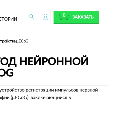
0
ЗАКАЗАТЬ
СТОРИИ
стройства μECoG
ЕТОД НЕЙРОННОЙ
OG
е устройство регистрации импульсов нервной
афии (μECoG), заключающийся в