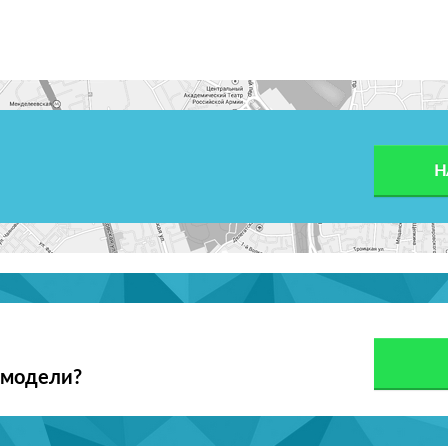
Н
 модели?