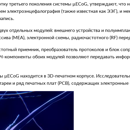
отку третьего поколения системы μECoG, утверждают, что 
ем электроэнцефалография (также известная как ЭЭГ), и мен
запись.
двух отдельных модулей: внешнего устройства и полуимпл
ива (MEA), электронной схемы, радиочастотного (RF) перед
стотный приемник, преобразователь протоколов и блок соп
ВЧ-компоненты обоих модулей позволяют передавать инфор
мы μECoG находится в 3D-печатном корпусе. Исследователь
тареи и ряд печатных плат (PCB), содержащих электронные