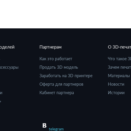
моделей
Партнерам
О 3D-печа
в
Как это работает
Что такое 3
ксессуары
Продать 3D модель
Зачем печат
Заработать на 3D принтере
Материалы 
Оферта для партнеров
Новости
ки
Кабинет партнера
Истории
»
telegram