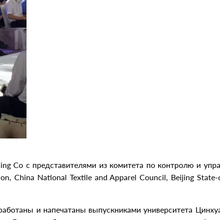
lding Co с представителями из комитета по контролю и уп
ion, China National Textile and Apparel Council, Beijing Stat
работаны и напечатаны выпускниками университета Цинхуа