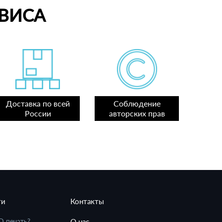
ВИСА
Доставка по всей
Соблюдение
России
авторских прав
ти
Контакты
D печать?
О нас