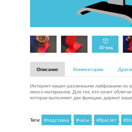
Описание
Комментарии
Други
Интернет кишит различными лайфхаками по х
много материалов. Для тех, кто хочет облегчи
которая выполняет две функции: держит ваше 
Теги:
#подставка
,
#часы
,
#браслет
,
#St