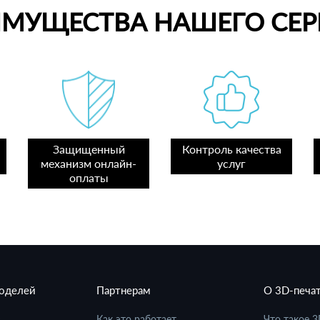
ИМУЩЕСТВА НАШЕГО СЕР
Защищенный
Контроль качества
механизм онлайн-
услуг
оплаты
моделей
Партнерам
О 3D-печа
в
Как это работает
Что такое 3