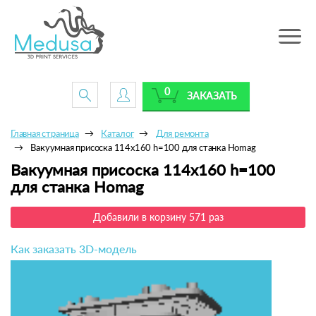
Toggle
navig
0
ЗАКАЗАТЬ
Главная страница
Каталог
Для ремонта
Вакуумная присоска 114х160 h=100 для станка Homag
Вакуумная присоска 114х160 h=100
для станка Homag
Добавили в корзину 571 раз
Как заказать 3D-модель