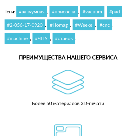
Теги:
#вакуумная
,
#присоска
,
#vacuum
,
#pad
,
#2-056-17-0920
,
#Homag
,
#Weeke
,
#cnc
,
#machine
,
#ЧПУ
,
#станок
.
ПРЕИМУЩЕСТВА НАШЕГО СЕРВИСА
Более 50 материалов 3D-печати