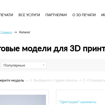
ПЕЧАТИ
ВСЕ УСЛУГИ
ПАРТНЕРАМ
О 3D ПЕЧАТИ
И
 страница
Каталог
товые модели для 3D прин
Популярные
берите модель
→ 2. Выберите студию печати
→ 3. Отправьте
"Цветущие" шахматы