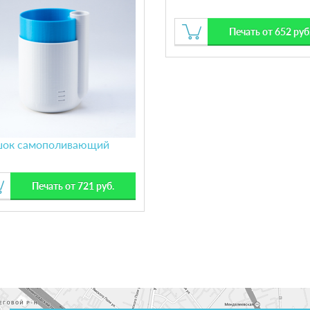
Печать от 652 руб
шок самополивающий
Печать от 721 руб.