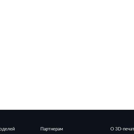
моделей
Партнерам
О 3D-печа