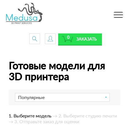
Toggle
navig
0
ЗАКАЗАТЬ
Готовые модели для
3D принтера
Популярные
1. Выберите модель
→ 2. Выберите студию печати
→ 3. Отправьте заказ для оценки