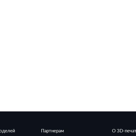
моделей
Партнерам
О 3D-печа