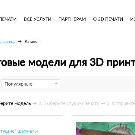
ПЕЧАТИ
ВСЕ УСЛУГИ
ПАРТНЕРАМ
О 3D ПЕЧАТИ
И
 страница
Каталог
товые модели для 3D прин
Популярные
берите модель
→ 2. Выберите студию печати
→ 3. Отправьте
етущие" шахматы