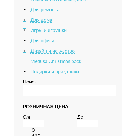
Для ремонта
+
Для дома
+
Игры и игрушки
+
Для офиса
+
Дизайн и искусство
+
Medusa Christmas pack
Подарки и праздники
+
Поиск
РОЗНИЧНАЯ ЦЕНА
От
До
0
125