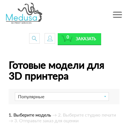
Toggle
navig
0
ЗАКАЗАТЬ
Готовые модели для
3D принтера
Популярные
1. Выберите модель
→ 2. Выберите студию печати
→ 3. Отправьте заказ для оценки