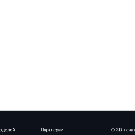
моделей
Партнерам
О 3D-печа