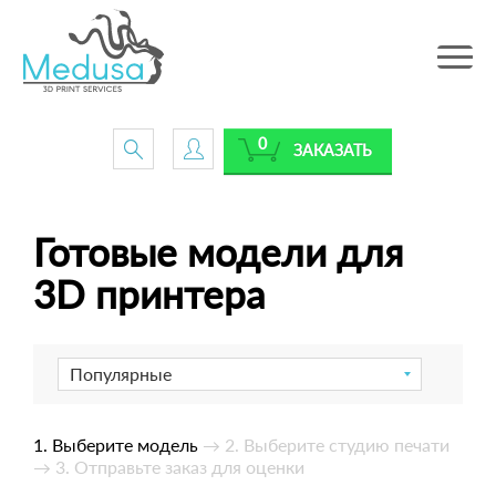
Toggle
navig
0
ЗАКАЗАТЬ
Готовые модели для
3D принтера
Популярные
1. Выберите модель
→ 2. Выберите студию печати
→ 3. Отправьте заказ для оценки