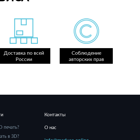
Доставка по всей
Соблюдение
России
авторских прав
ти
Контакты
D печать?
О нас
ать в 3D?
info@medusa.online