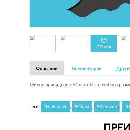
Описание
Комментарии
Други
Милое привидение. Может быть любого разм
Теги:
#Halloween
,
#Ghost
,
#Хэлоуин
,
#П
ПРЕ