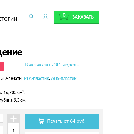
0
ЗАКАЗАТЬ
СТОРИИ
дение
Как заказать 3D-модель
 3D-печати:
PLA-пластик
,
ABS-пластик
,
3
а:
16,705 см
.
глубина
9,3 см
.
+
Печать от
84 руб.