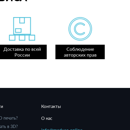
Доставка по всей
Соблюдение
России
авторских прав
ти
Контакты
D печать?
О нас
ать в 3D?
info@medusa.online