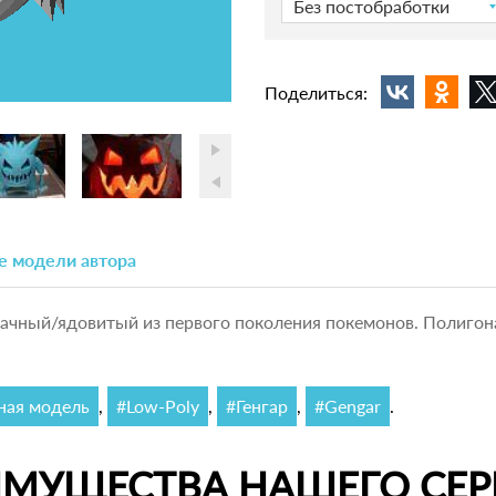
Без постобработки
Поделиться:
е модели автора
зрачный/ядовитый из первого поколения покемонов. Полигон
ная модель
,
#Low-Poly
,
#Генгар
,
#Gengar
.
ИМУЩЕСТВА НАШЕГО СЕР