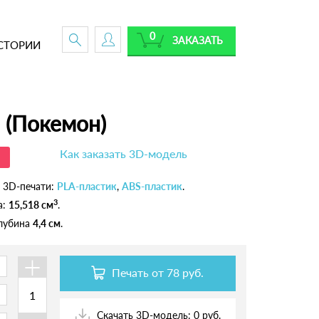
0
ЗАКАЗАТЬ
СТОРИИ
) (Покемон)
Как заказать 3D-модель
 3D-печати:
PLA-пластик
,
ABS-пластик
.
3
а:
15,518 см
.
глубина
4,4 см
.
+
Печать от
78 руб.
Скачать 3D-модель: 0 руб.