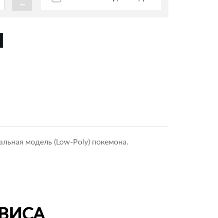
-
альная модель (Low-Poly) покемона.
ВИСА