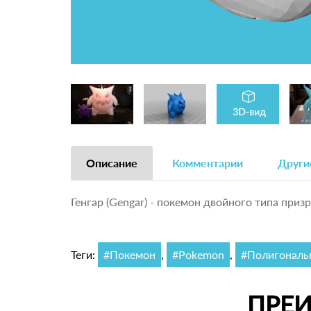
Описание
Комментарии
Други
Генгар (Gengar) - покемон двойного типа при
Теги:
#Покемон
,
#Pokemon
,
#Полигональ
ПРЕ