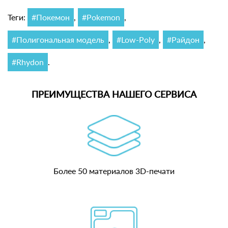
Теги:
#Покемон
,
#Pokemon
,
#Полигональная модель
,
#Low-Poly
,
#Райдон
,
#Rhydon
.
ПРЕИМУЩЕСТВА НАШЕГО СЕРВИСА
Более 50 материалов 3D-печати