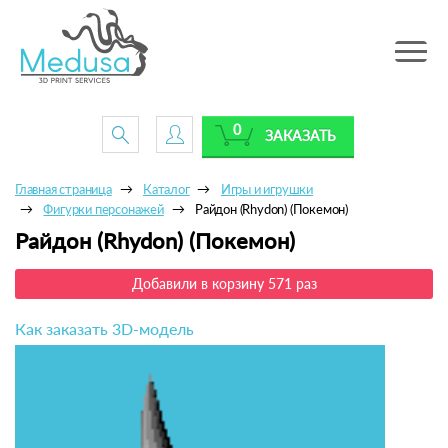
Toggle
navig
0
ЗАКАЗАТЬ
Главная страница
Каталог
Игры и игрушки
Фигурки персонажей
Райдон (Rhydon) (Покемон)
Райдон (Rhydon) (Покемон)
Добавили в корзину 571 раз
Как заказать 3D-модель