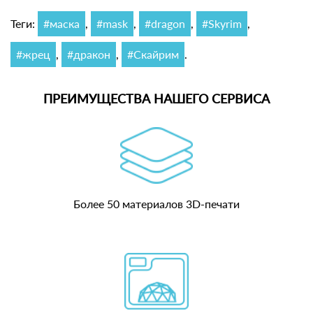
Теги:
#маска
,
#mask
,
#dragon
,
#Skyrim
,
#жрец
,
#дракон
,
#Скайрим
.
ПРЕИМУЩЕСТВА НАШЕГО СЕРВИСА
Более 50 материалов 3D-печати