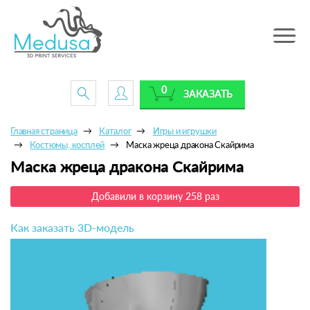
Toggle
navig
0
ЗАКАЗАТЬ
Главная страница
Каталог
Игры и игрушки
Костюмы, косплей
Маска жреца дракона Скайрима
Маска жреца дракона Скайрима
Добавили в корзину 258 раз
Как заказать 3D-модель