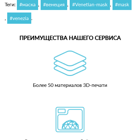
Теги:
#маска
,
#венеция
,
#Venetian-mask
,
#mask
,
#venezia
.
ПРЕИМУЩЕСТВА НАШЕГО СЕРВИСА
Более 50 материалов 3D-печати