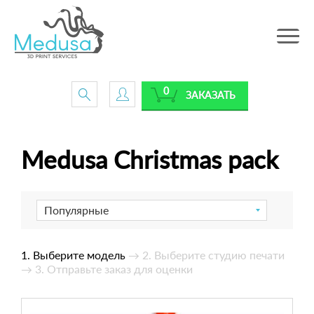
Toggle
navig
0
ЗАКАЗАТЬ
Medusa Christmas pack
Популярные
1. Выберите модель
→ 2. Выберите студию печати
→ 3. Отправьте заказ для оценки