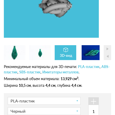
Рекомендуемые материалы для 3D-печати:
PLA-пластик
,
ABS-
пластик
,
SBS-пластик
,
Имитаторы металлов
.
3
Минимальный объем материала:
13,929 см
.
Ширина
10,5 см
, высота
4,4 см
, глубина
4,4 см
.
+
PLA-пластик
Черный