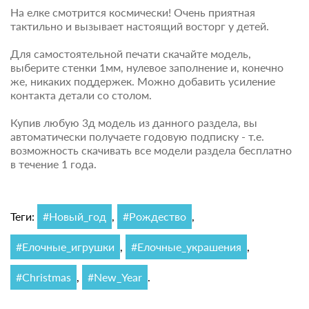
На елке смотрится космически! Очень приятная
тактильно и вызывает настоящий восторг у детей.
Для самостоятельной печати скачайте модель,
выберите стенки 1мм, нулевое заполнение и, конечно
же, никаких поддержек. Можно добавить усиление
контакта детали со столом.
Купив любую 3д модель из данного раздела, вы
автоматически получаете годовую подписку - т.е.
возможность скачивать все модели раздела бесплатно
в течение 1 года.
Теги:
#Новый_год
,
#Рождество
,
#Елочные_игрушки
,
#Елочные_украшения
,
#Christmas
,
#New_Year
.