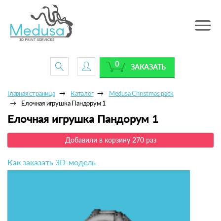
Toggle
navig
0
ЗАКАЗАТЬ
Главная страница
Каталог
Medusa Christmas pack
Елочная игрушка Пандорум 1
Елочная игрушка Пандорум 1
Добавили в корзину 270 раз
Как заказать 3D-модель