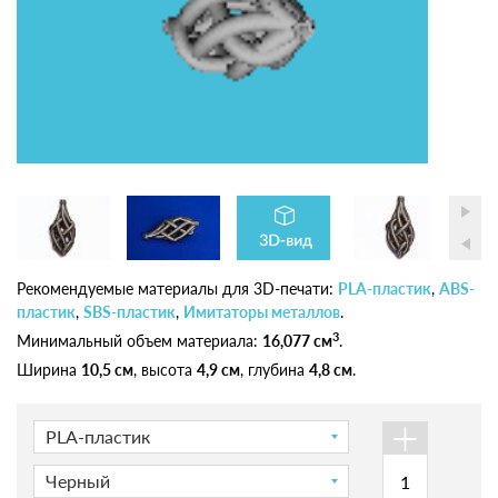
Рекомендуемые материалы для 3D-печати:
PLA-пластик
,
ABS-
пластик
,
SBS-пластик
,
Имитаторы металлов
.
3
Минимальный объем материала:
16,077 см
.
Ширина
10,5 см
, высота
4,9 см
, глубина
4,8 см
.
+
PLA-пластик
Черный