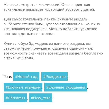
На елке смотрится космически! Очень приятная
тактильно и вызывает настоящий восторг у детей.
Для самостоятельной печати скачайте модель,
выберите стенки 1мм, нулевое заполнение и, конечно
же, никаких поддержек. Можно добавить усиление
контакта детали со столом.
Купив любую 3д модель из данного раздела, вы
автоматически получаете годовую подписку - т.е.
возможность скачивать все модели раздела бесплатно
в течение 1 года.
Теги:
#Новый_год
,
#Рождество
,
#Елочные_игрушки
,
#Елочные_украшения
,
#Christmas
,
#New_Year
.