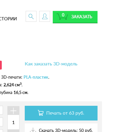
0
ЗАКАЗАТЬ
СТОРИИ
Как заказать 3D-модель
 3D-печати:
PLA-пластик
.
3
а:
2,624 см
.
глубина
16,5 см
.
+
Печать от
63 руб.
Скачать 3D-модель: 50 руб.