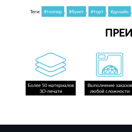
Теги:
#топпер
,
#букет
,
#торт
,
#дизайн
ПРЕ
Более 50 материалов
Выполнение заказов
3D-печати
любой сложности